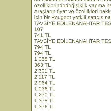
özelliklerindedeğişiklik yapma ha
Araçların fiyat ve özellikleri hak
için bir Peugeot yetkili satıcısın
TAVSİYE EDİLENANAHTAR TESL
107
741 TL
TAVSİYE EDİLENANAHTAR TESL
794 TL
794 TL
1.058 TL
363 TL
2.301 TL
2.117 TL
2.964 TL
1.036 TL
1.270 TL
1.375 TL
1.376 TL