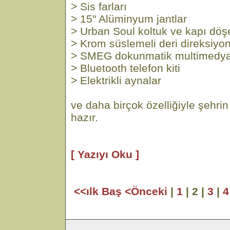
> Sis farları
> 15" Alüminyum jantlar
> Urban Soul koltuk ve kapı döş
> Krom süslemeli deri direksiyon
> SMEG dokunmatik multimedya
> Bluetooth telefon kiti
> Elektrikli aynalar
ve daha birçok özelliğiyle şehrin
hazır.
[ Yazıyı Oku ]
<<ılk Baş
<Önceki
|
1
| 2 |
3
|
4