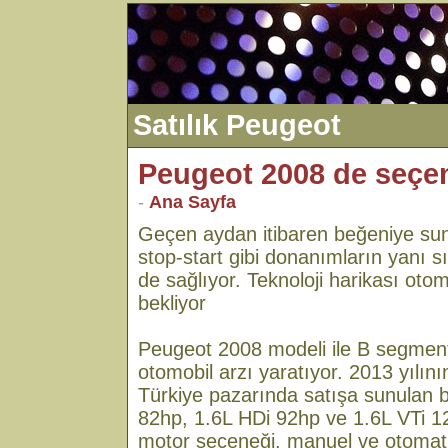
Satılık Peugeot
Peugeot 2008 de seçe
-
Ana Sayfa
Geçen aydan itibaren beğeniye su
stop-start gibi donanımların yanı s
de sağlıyor. Teknoloji harikası otom
bekliyor
Peugeot 2008 modeli ile B segment
otomobil arzı yaratıyor. 2013 yılın
Türkiye pazarında satışa sunulan b
82hp, 1.6L HDi 92hp ve 1.6L VTi 
motor seçeneği, manuel ve otomati