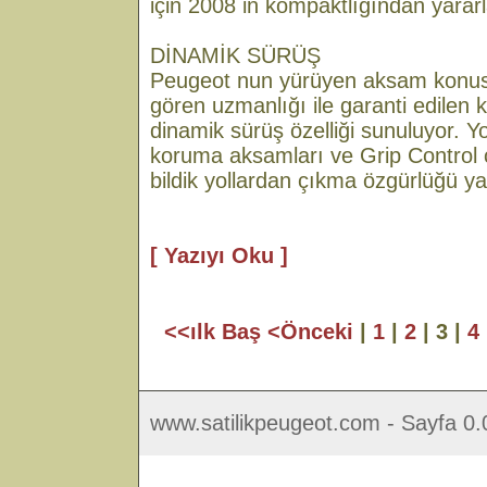
için 2008 in kompaktlığından yararl
DİNAMİK SÜRÜŞ
Peugeot nun yürüyen aksam konus
gören uzmanlığı ile garanti edilen k
dinamik sürüş özelliği sunuluyor. Yol
koruma aksamları ve Grip Control 
bildik yollardan çıkma özgürlüğü ya
[ Yazıyı Oku ]
<<ılk Baş
<Önceki
|
1
|
2
| 3 |
4
www.satilikpeugeot.com - Sayfa 0.